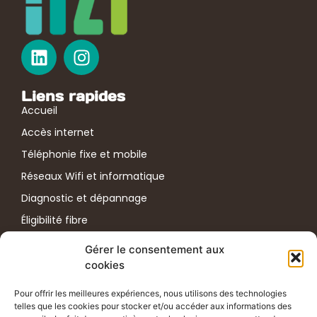
Liens rapides
Accueil
Accès internet
Téléphonie fixe et mobile
Réseaux Wifi et informatique
Diagnostic et dépannage
Éligibilité fibre
Test de débit internet
Gérer le consentement aux
cookies
Plus d'informations
ADRESSE
Pour offrir les meilleures expériences, nous utilisons des technologies
telles que les cookies pour stocker et/ou accéder aux informations des
33 Rue des Déportés du 11 Novembre 1943