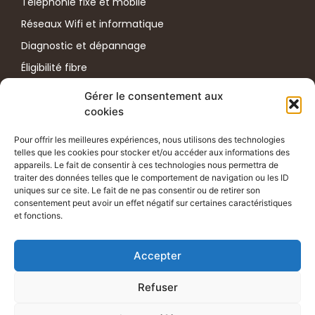
Téléphonie fixe et mobile
Réseaux Wifi et informatique
Diagnostic et dépannage
Éligibilité fibre
Test de débit internet
Gérer le consentement aux
cookies
Plus d'informations
ADRESSE
Pour offrir les meilleures expériences, nous utilisons des technologies
telles que les cookies pour stocker et/ou accéder aux informations des
33 Rue des Déportés du 11 Novembre 1943
appareils. Le fait de consentir à ces technologies nous permettra de
38100 Grenoble
traiter des données telles que le comportement de navigation ou les ID
TÉLÉPHONE
uniques sur ce site. Le fait de ne pas consentir ou de retirer son
consentement peut avoir un effet négatif sur certaines caractéristiques
06 52 12 07 14
et fonctions.
EMAIL
Accepter
contact@iizi.fr
Refuser
Mentions légales
Politiques de confidentialité & Cookies
Copyrigtht 2025 IIZI