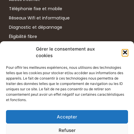
Téléphonie fixe et mobile
Réseaux Wifi et informatique
Diagnostic et dépannage
Éligibilité fibre
Test de débit internet
Gérer le consentement aux
cookies
Plus d'informations
ADRESSE
Pour offrir les meilleures expériences, nous utilisons des technologies
telles que les cookies pour stocker et/ou accéder aux informations des
33 Rue des Déportés du 11 Novembre 1943
appareils. Le fait de consentir à ces technologies nous permettra de
38100 Grenoble
traiter des données telles que le comportement de navigation ou les ID
TÉLÉPHONE
uniques sur ce site. Le fait de ne pas consentir ou de retirer son
consentement peut avoir un effet négatif sur certaines caractéristiques
06 52 12 07 14
et fonctions.
EMAIL
Accepter
contact@iizi.fr
Refuser